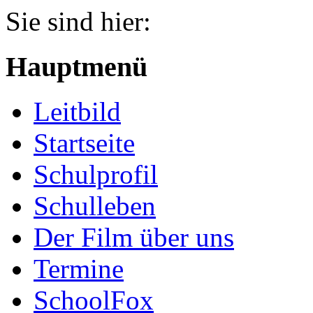
Jahr
Monat
Jahr
Monat
Sie sind hier:
Hauptmenü
Leitbild
Startseite
Schulprofil
Schulleben
Der Film über uns
Termine
SchoolFox