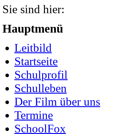
Jahr
Monat
Jahr
Monat
Sie sind hier:
Hauptmenü
Leitbild
Startseite
Schulprofil
Schulleben
Der Film über uns
Termine
SchoolFox