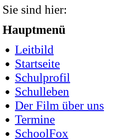
Jahr
Monat
Jahr
Monat
Sie sind hier:
Hauptmenü
Leitbild
Startseite
Schulprofil
Schulleben
Der Film über uns
Termine
SchoolFox