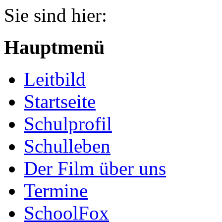
Jahr
Monat
Jahr
Monat
Sie sind hier:
Hauptmenü
Leitbild
Startseite
Schulprofil
Schulleben
Der Film über uns
Termine
SchoolFox