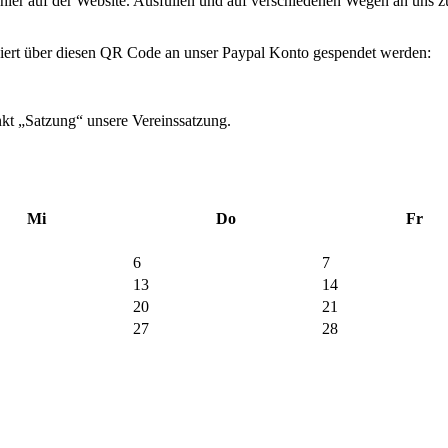
 hier auf der Website. Ausfüllen und auf verschiedenen Wegen an uns z
ziert über diesen QR Code an unser Paypal Konto gespendet werden:
nkt „Satzung“ unsere Vereinssatzung.
Mi
Do
Fr
6
7
13
14
20
21
27
28