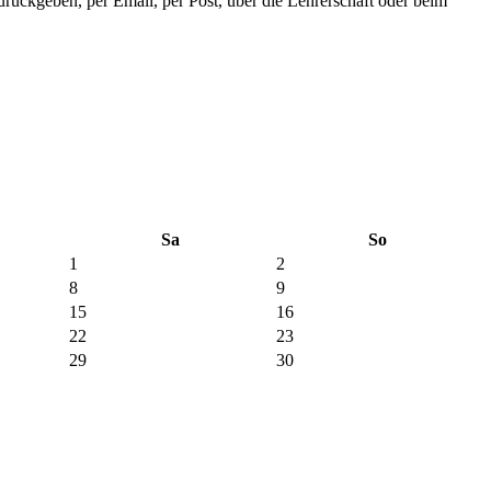
urückgeben, per Email, per Post, über die Lehrerschaft oder beim
Sa
So
1
2
8
9
15
16
22
23
29
30