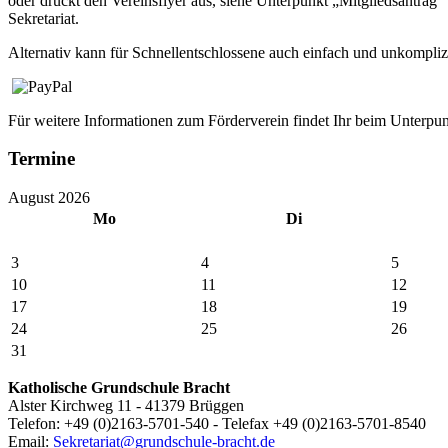
oder druckt den Vereinsflyer aus, siehe Unterpunkt „Mitgliedsantrag“
Sekretariat.
Alternativ kann für Schnellentschlossene auch einfach und unkompli
Für weitere Informationen zum Förderverein findet Ihr beim Unterpu
Termine
August 2026
Mo
Di
3
4
5
10
11
12
17
18
19
24
25
26
31
Katholische Grundschule Bracht
Alster Kirchweg 11 - 41379 Brüggen
Telefon: +49 (0)2163-5701-540 - Telefax +49 (0)2163-5701-8540
Email:
Sekretariat@grundschule-bracht.de