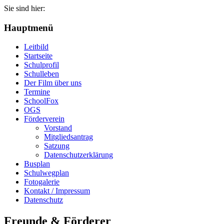
Sie sind hier:
Jahr
Monat
Jahr
Monat
Hauptmenü
Leitbild
Startseite
Schulprofil
Schulleben
Der Film über uns
Termine
SchoolFox
OGS
Förderverein
Vorstand
Mitgliedsantrag
Satzung
Datenschutzerklärung
Busplan
Schulwegplan
Fotogalerie
Kontakt / Impressum
Datenschutz
Freunde & Förderer