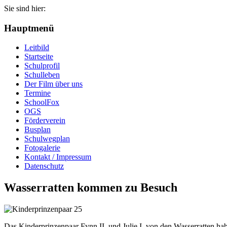
Sie sind hier:
Jahr
Monat
Jahr
Monat
Hauptmenü
Leitbild
Startseite
Schulprofil
Schulleben
Der Film über uns
Termine
SchoolFox
OGS
Förderverein
Busplan
Schulwegplan
Fotogalerie
Kontakt / Impressum
Datenschutz
Wasserratten kommen zu Besuch
Das Kinderprinzenpaar Fynn II. und Julie I. von den Wasserratten ha