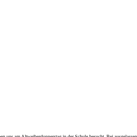
ben uns am Altweiberdonnerstag in der Schule besucht. Bei ausgelasse