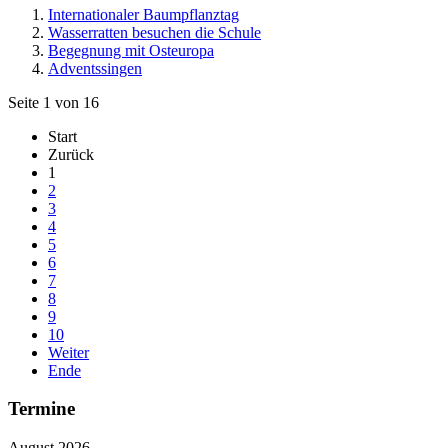
Internationaler Baumpflanztag
Wasserratten besuchen die Schule
Begegnung mit Osteuropa
Adventssingen
Seite 1 von 16
Start
Zurück
1
2
3
4
5
6
7
8
9
10
Weiter
Ende
Termine
August 2026