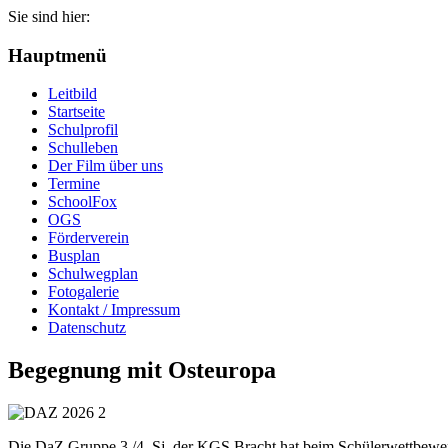
Sie sind hier:
Jahr
Monat
Jahr
Monat
Hauptmenü
Leitbild
Startseite
Schulprofil
Schulleben
Der Film über uns
Termine
SchoolFox
OGS
Förderverein
Busplan
Schulwegplan
Fotogalerie
Kontakt / Impressum
Datenschutz
Begegnung mit Osteuropa
Die DaZ Gruppe 3./4. Sj. der KGS Bracht hat beim Schülerwettbewer